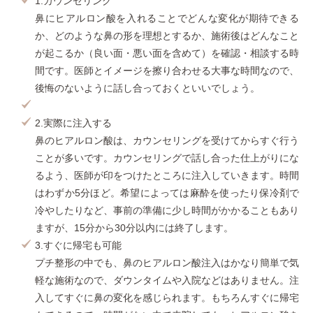
1.カウンセリング
鼻にヒアルロン酸を入れることでどんな変化が期待できる
か、どのような鼻の形を理想とするか、施術後はどんなこと
が起こるか（良い面・悪い面を含めて）を確認・相談する時
間です。医師とイメージを擦り合わせる大事な時間なので、
後悔のないように話し合っておくといいでしょう。
2.実際に注入する
鼻のヒアルロン酸は、カウンセリングを受けてからすぐ行う
ことが多いです。カウンセリングで話し合った仕上がりにな
るよう、医師が印をつけたところに注入していきます。時間
はわずか5分ほど。希望によっては麻酔を使ったり保冷剤で
冷やしたりなど、事前の準備に少し時間がかかることもあり
ますが、15分から30分以内には終了します。
3.すぐに帰宅も可能
プチ整形の中でも、鼻のヒアルロン酸注入はかなり簡単で気
軽な施術なので、ダウンタイムや入院などはありません。注
入してすぐに鼻の変化を感じられます。もちろんすぐに帰宅