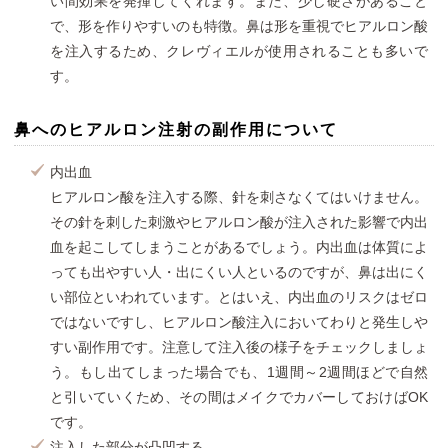
い間効果を発揮してくれます。また、少し硬さがあること
で、形を作りやすいのも特徴。鼻は形を重視でヒアルロン酸
を注入するため、クレヴィエルが使用されることも多いで
す。
鼻へのヒアルロン注射の副作用について
内出血
ヒアルロン酸を注入する際、針を刺さなくてはいけません。
その針を刺した刺激やヒアルロン酸が注入された影響で内出
血を起こしてしまうことがあるでしょう。内出血は体質によ
っても出やすい人・出にくい人といるのですが、鼻は出にく
い部位といわれています。とはいえ、内出血のリスクはゼロ
ではないですし、ヒアルロン酸注入においてわりと発生しや
すい副作用です。注意して注入後の様子をチェックしましょ
う。もし出てしまった場合でも、1週間～2週間ほどで自然
と引いていくため、その間はメイクでカバーしておけばOK
です。
注入した部分が凸凹する