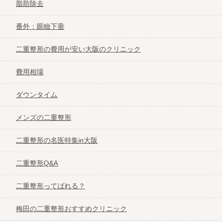
脂肪除去
眉間のプチ整形
番外：眼瞼下垂
二重整形の費用が安い大阪のクリニック
費用相場
費用相場
痛み・ダウンタイム
ダウンタイム
副作用や失敗事例
メンズの二重整形
二重整形の名医特集in大阪
ヒアルロン酸注入Q&A
二重整形Q&A
梅田のヒアルロン酸注入おすすめクリニック
二重整形ってばれる？
心斎橋のヒアルロン酸注入おすすめクリニッ
梅田の二重整形おすすめクリニック
ク