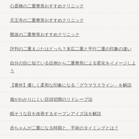
心斎橋の二重整形おすすめクリニック
天王寺のおすすめヒアルロン酸注入クリニッ
天王寺の二重整形おすすめクリニック
ク
難波の二重整形おすすめクリニック
難波のヒアルロン酸注入おすすめクリニック
評判の二重まぶたはどっち？末広二重と平行二重の印象の違い
自分の目に似ている症例から二重整形による変化をイメージしよ
大阪でヒアルロン酸とボトックスの効果と費
う
用を比較
【番外】優しく柔和な印象になる「グラマラスライン」を解説
ヒアルロン酸を使った豊胸手術のすべて
傷がわかりにくい目頭切開のリドレープ法
眠そうな目を改善するオープンアイズ法を解説
赤ちゃんが二重になる時期と、手術のタイミングとは？