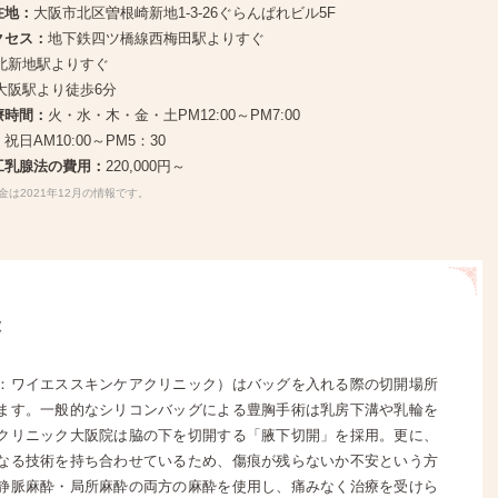
在地：
大阪市北区曽根崎新地1-3-26ぐらんぱれビル5F
クセス：
地下鉄四ツ橋線西梅田駅よりすぐ
R北新地駅よりすぐ
R大阪駅より徒歩6分
療時間：
火・水・木・金・土PM12:00～PM7:00
祝日AM10:00～PM5：30
工乳腺法の費用：
220,000円～
金は2021年12月の情報です。
徴
：ワイエススキンケアクリニック）はバッグを入れる際の切開場所
ます。一般的なシリコンバッグによる豊胸手術は乳房下溝や乳輪を
クリニック大阪院は脇の下を切開する「腋下切開」を採用。更に、
なる技術を持ち合わせているため、傷痕が残らないか不安という方
静脈麻酔・局所麻酔の両方の麻酔を使用し、痛みなく治療を受けら