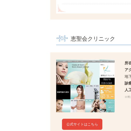
恵聖会クリニック
所
ア
地
診
人
※料
公式サイトはこちら