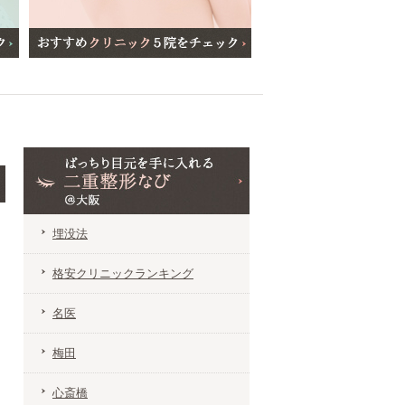
埋没法
格安クリニックランキング
名医
梅田
心斎橋