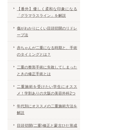
【番外】優しく柔和な印象になる
「グラマラスライン」を解説
傷がわかりにくい目頭切開のリドレ
ープ法
赤ちゃんが二重になる時期と、手術
のタイミングとは？
二重の整形手術に失敗してしまった
ときの修正手術とは
二重施術を受けたい学生にオスス
メ！学割ありの大阪の美容外科2つ
年代別にオススメの二重施術方法を
解説
目頭切開(二重)修正と蒙古ひだ形成