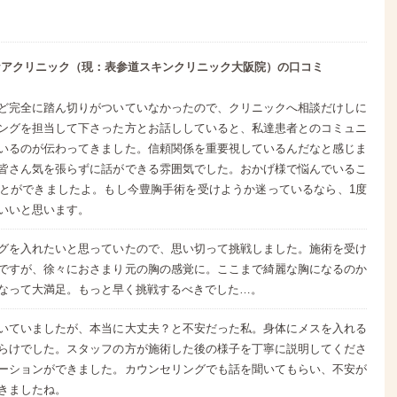
ケアクリニック（現：表参道スキンクリニック大阪院）の口コミ
ど完全に踏ん切りがついていなかったので、クリニックへ相談だけしに
ングを担当して下さった方とお話ししていると、私達患者とのコミュニ
いるのが伝わってきました。信頼関係を重要視しているんだなと感じま
皆さん気を張らずに話ができる雰囲気でした。おかげ様で悩んでいるこ
とができましたよ。もし今豊胸手術を受けようか迷っているなら、1度
いいと思います。
グを入れたいと思っていたので、思い切って挑戦しました。施術を受け
ですが、徐々におさまり元の胸の感覚に。ここまで綺麗な胸になるのか
なって大満足。もっと早く挑戦するべきでした…。
いていましたが、本当に大丈夫？と不安だった私。身体にメスを入れる
らけでした。スタッフの方が施術した後の様子を丁寧に説明してくださ
ーションができました。カウンセリングでも話を聞いてもらい、不安が
きましたね。