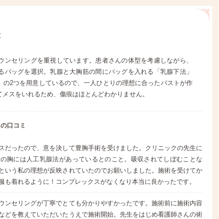
徴
ウンセリングを重視しています。患者さんの体型を考慮しながら、
るバッグを選択。乳腺と大胸筋の間にバッグを入れる「乳腺下法」
」の2つを用意しているので、一人ひとりの理想に合ったバストが作
てメスをいれるため、傷痕はほとんどわかりません。
クの口コミ
スだったので、意を決して豊胸手術を受けました。クリニックの先生に
私の胸には人工乳腺法があっているとのこと。吸収されてしぼむことな
という私の理想が反映されていたのでお願いしました。施術を受けてか
服も着れるように！コンプレックスがなくなり本当に良かったです。
ウンセリングが丁寧でとても分かりやすかったです。施術前に施術内容
などを教えていただいたうえで施術開始。先生をはじめ看護師さんの術