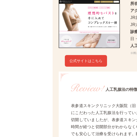
所
ア
J
J
診
日・
人
※料
公式サイトはこちら
人工乳腺法の特
表参道スキンクリニック大阪院（旧
にこだわった人工乳腺法を行ってい
切開していましたが、表参道スキン
時間が経つと切開部分がわからなく
でも安心して治療を受けられます。