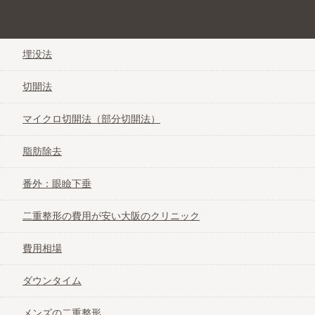
クリニーク大阪心斎橋
ぱっちり目元を手に入れる二重整形なび＠大阪
あさひ美容外科
埋没法
切開法
アサミ美容外科
マイクロ切開法（部分切開法）
ヴェリテクリニック
脂肪除去
うまみ美容クリニック
番外：眼瞼下垂
二重整形の費用が安い大阪のクリニック
大阪雅美容外科
費用相場
大塚美容形成外科
ダウンタイム
ガーデンクリニック
メンズの二重整形