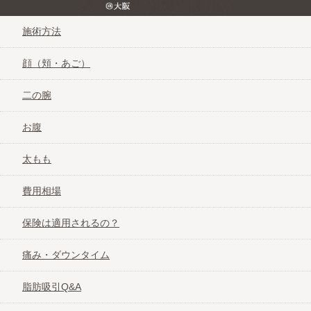
施術方法
顔（頬・あご）
二の腕
お腹
太もも
費用相場
保険は適用されるの？
痛み・ダウンタイム
脂肪吸引Q&A