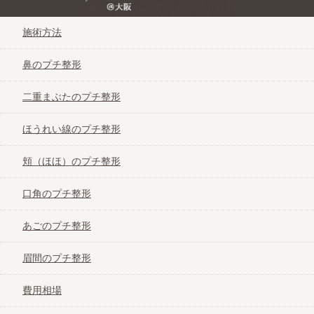
たにまちクリニック
施術方法
つかはらクリニック
鼻のプチ整形
二重まぶたのプチ整形
ツツイ美容外科
ほうれい線のプチ整形
T-クリニック
頬（ほほ）のプチ整形
難波セントラルクリニック
口角のプチ整形
あごのプチ整形
ノブビューティークリニック
眉間のプチ整形
優愛クリニック
費用相場