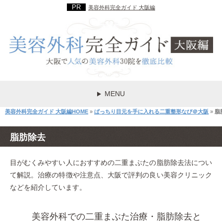
美容外科完全ガイド 大阪編
MENU
美容外科完全ガイド 大阪編HOME
»
ぱっちり目元を手に入れる二重整形なび＠大阪
»
脂
脂肪除去
目がむくみやすい人におすすめの二重まぶたの脂肪除去法につい
て解説。治療の特徴や注意点、大阪で評判の良い美容クリニック
などを紹介しています。
美容外科での二重まぶた治療・脂肪除去と