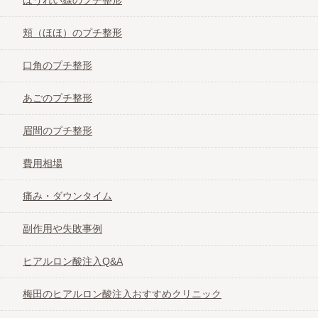
目頭切開(二重)修正と蒙古ひだ形成術解説
頬（ほほ）のプチ整形
口角のプチ整形
あごのプチ整形
眉間のプチ整形
費用相場
痛み・ダウンタイム
副作用や失敗事例
ヒアルロン酸注入Q&A
梅田のヒアルロン酸注入おすすめクリニック