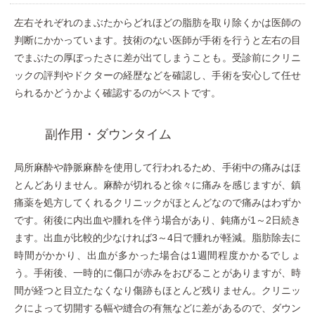
左右それぞれのまぶたからどれほどの脂肪を取り除くかは医師の
判断にかかっています。技術のない医師が手術を行うと左右の目
でまぶたの厚ぼったさに差が出てしまうことも。受診前にクリニ
ックの評判やドクターの経歴などを確認し、手術を安心して任せ
られるかどうかよく確認するのがベストです。
副作用・ダウンタイム
局所麻酔や静脈麻酔を使用して行われるため、手術中の痛みはほ
とんどありません。麻酔が切れると徐々に痛みを感じますが、鎮
痛薬を処方してくれるクリニックがほとんどなので痛みはわずか
です。術後に内出血や腫れを伴う場合があり、鈍痛が1～2日続き
ます。出血が比較的少なければ3～4日で腫れが軽減。脂肪除去に
時間がかかり、出血が多かった場合は1週間程度かかるでしょ
う。手術後、一時的に傷口が赤みをおびることがありますが、時
間が経つと目立たなくなり傷跡もほとんど残りません。クリニッ
クによって切開する幅や縫合の有無などに差があるので、ダウン