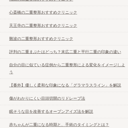
心斎橋の二重整形おすすめクリニック
天王寺の二重整形おすすめクリニック
天王寺の二重整形おすすめクリニック
難波の二重整形おすすめクリニック
難波の二重整形おすすめクリニック
評判の二重まぶたはどっち？末広二重と平行
評判の二重まぶたはどっち？末広二重と平行二重の印象の違い
二重の印象の違い
自分の目に似ている症例から二重整形による変化をイメージしよ
う
自分の目に似ている症例から二重整形による
変化をイメージしよう
【番外】優しく柔和な印象になる「グラマラスライン」を解説
傷がわかりにくい目頭切開のリドレープ法
【番外】優しく柔和な印象になる「グラマラ
スライン」を解説
眠そうな目を改善するオープンアイズ法を解説
赤ちゃんが二重になる時期と、手術のタイミングとは？
傷がわかりにくい目頭切開のリドレープ法