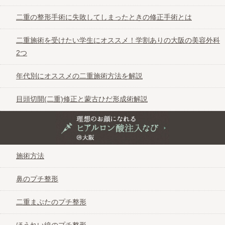
二重の整形手術に失敗してしまったときの修正手術とは
眠そうな目を改善するオープンアイズ法を解
説
二重施術を受けたい学生にオススメ！学割ありの大阪の美容外科
2つ
赤ちゃんが二重になる時期と、手術のタイミ
年代別にオススメの二重施術方法を解説
ングとは？
目頭切開(二重)修正と蒙古ひだ形成術解説
二重の整形手術に失敗してしまったときの修
正手術とは
理想のお顔になれるヒアルロン酸注入なび＠大阪
施術方法
二重施術を受けたい学生にオススメ！学割あ
りの大阪の美容外科2つ
鼻のプチ整形
二重まぶたのプチ整形
年代別にオススメの二重施術方法を解説
ほうれい線のプチ整形