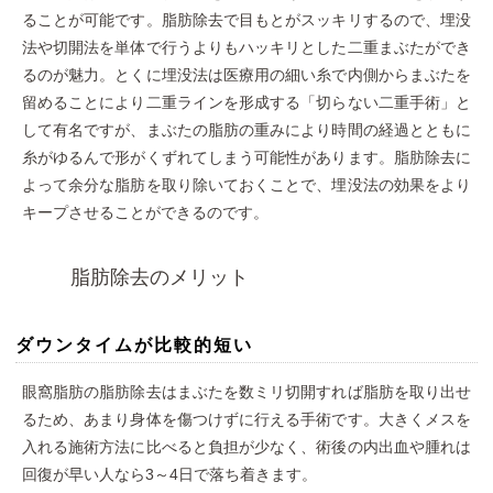
ることが可能です。脂肪除去で目もとがスッキリするので、埋没
法や切開法を単体で行うよりもハッキリとした二重まぶたができ
るのが魅力。とくに埋没法は医療用の細い糸で内側からまぶたを
留めることにより二重ラインを形成する「切らない二重手術」と
して有名ですが、まぶたの脂肪の重みにより時間の経過とともに
糸がゆるんで形がくずれてしまう可能性があります。脂肪除去に
よって余分な脂肪を取り除いておくことで、埋没法の効果をより
キープさせることができるのです。
脂肪除去のメリット
ダウンタイムが比較的短い
眼窩脂肪の脂肪除去はまぶたを数ミリ切開すれば脂肪を取り出せ
るため、あまり身体を傷つけずに行える手術です。大きくメスを
入れる施術方法に比べると負担が少なく、術後の内出血や腫れは
回復が早い人なら3～4日で落ち着きます。