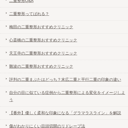
二重整形Q&A
梅田の二重整形おすすめクリニック
二重整形ってばれる？
心斎橋の二重整形おすすめクリニック
梅田の二重整形おすすめクリニック
心斎橋の二重整形おすすめクリニック
天王寺の二重整形おすすめクリニック
天王寺の二重整形おすすめクリニック
難波の二重整形おすすめクリニック
難波の二重整形おすすめクリニック
評判の二重まぶたはどっち？末広二重と平行
評判の二重まぶたはどっち？末広二重と平行二重の印象の違い
二重の印象の違い
自分の目に似ている症例から二重整形による変化をイメージしよ
う
自分の目に似ている症例から二重整形による
変化をイメージしよう
【番外】優しく柔和な印象になる「グラマラスライン」を解説
傷がわかりにくい目頭切開のリドレープ法