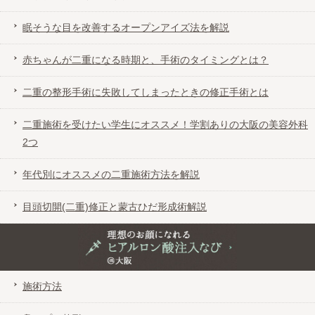
【番外】優しく柔和な印象になる「グラマラ
スライン」を解説
眠そうな目を改善するオープンアイズ法を解説
赤ちゃんが二重になる時期と、手術のタイミングとは？
傷がわかりにくい目頭切開のリドレープ法
二重の整形手術に失敗してしまったときの修正手術とは
眠そうな目を改善するオープンアイズ法を解
説
二重施術を受けたい学生にオススメ！学割ありの大阪の美容外科
2つ
赤ちゃんが二重になる時期と、手術のタイミ
年代別にオススメの二重施術方法を解説
ングとは？
目頭切開(二重)修正と蒙古ひだ形成術解説
二重の整形手術に失敗してしまったときの修
正手術とは
理想のお顔になれるヒアルロン酸注入なび＠大阪
施術方法
二重施術を受けたい学生にオススメ！学割あ
りの大阪の美容外科2つ