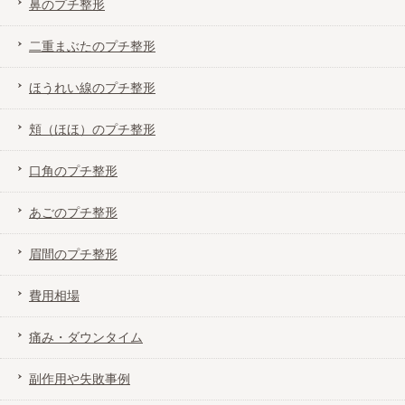
鼻のプチ整形
二重まぶたのプチ整形
年代別にオススメの二重施術方法を解説
ほうれい線のプチ整形
目頭切開(二重)修正と蒙古ひだ形成術解説
頬（ほほ）のプチ整形
口角のプチ整形
あごのプチ整形
眉間のプチ整形
費用相場
痛み・ダウンタイム
副作用や失敗事例