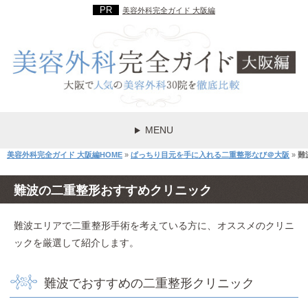
美容外科完全ガイド 大阪編
MENU
美容外科完全ガイド 大阪編HOME
»
ぱっちり目元を手に入れる二重整形なび＠大阪
»
難
難波の二重整形おすすめクリニック
難波エリアで二重整形手術を考えている方に、オススメのクリニ
ックを厳選して紹介します。
難波でおすすめの二重整形クリニック