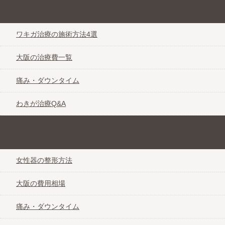
臭いとおさらば わきが治療なび＠大阪
ワキガ治療の施術方法4選
大阪の治療費一覧
痛み・ダウンタイム
わきが治療Q&A
自分に自信が持てる女性器整形なび＠大阪
女性器の整形方法
大阪の費用相場
痛み・ダウンタイム