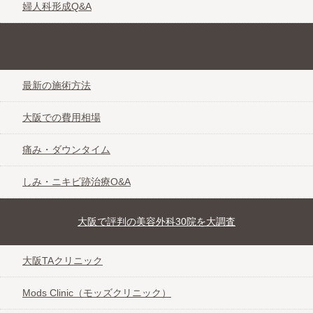
婦人科形成Q&A
きれいな素肌を取り戻す しみ・ニキビ跡治療なび＠大阪
最新の施術方法
大阪での費用相場
痛み・ダウンタイム
しみ・ニキビ跡治療O&A
大阪で評判の美容外科30院を大調査
大阪TAクリニック
Mods Clinic（モッズクリニック）