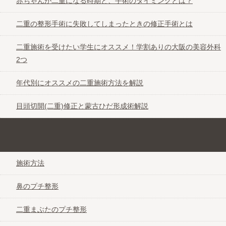
赤ちゃんが二重になる時期と、手術のタイミングとは？
二重の整形手術に失敗してしまったときの修正手術とは
二重施術を受けたい学生にオススメ！学割ありの大阪の美容外科
2つ
年代別にオススメの二重施術方法を解説
目頭切開(二重)修正と蒙古ひだ形成術解説
理想のお顔になれるヒアルロン酸注入なび＠大阪
施術方法
鼻のプチ整形
二重まぶたのプチ整形