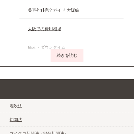
美容外科完全ガイド 大阪編
大阪での費用相場
痛み・ダウンタイム
医療レーザー脱毛Q&A
施術方法
ぱっちり目元を手に入れる二重整形なび＠大阪
ワキのレーザー脱毛
埋没法
切開法
VIOのレーザー脱毛
マイクロ切開法（部分切開法）