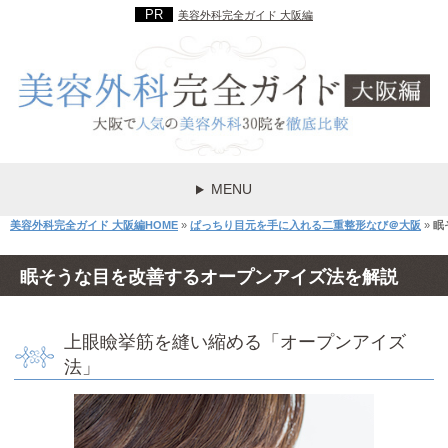
美容外科完全ガイド 大阪編
MENU
美容外科完全ガイド 大阪編HOME
»
ぱっちり目元を手に入れる二重整形なび＠大阪
»
眠
眠そうな目を改善するオープンアイズ法を解説
上眼瞼挙筋を縫い縮める「オープンアイズ
法」