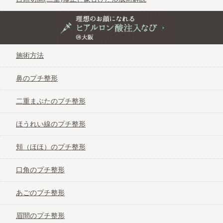
二重の整形手術に失敗してしまったときの修
正手術とは
理想のお顔になれるヒアルロン酸注入なび＠大阪
施術方法
二重施術を受けたい学生にオススメ！学割あ
りの大阪の美容外科2つ
鼻のプチ整形
二重まぶたのプチ整形
年代別にオススメの二重施術方法を解説
ほうれい線のプチ整形
目頭切開(二重)修正と蒙古ひだ形成術解説
頬（ほほ）のプチ整形
口角のプチ整形
あごのプチ整形
眉間のプチ整形