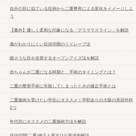
二重の印象の違い
自分の目に似ている症例から二重整形による変化をイメージしよ
う
自分の目に似ている症例から二重整形による
変化をイメージしよう
【番外】優しく柔和な印象になる「グラマラスライン」を解説
傷がわかりにくい目頭切開のリドレープ法
【番外】優しく柔和な印象になる「グラマラ
スライン」を解説
眠そうな目を改善するオープンアイズ法を解説
赤ちゃんが二重になる時期と、手術のタイミングとは？
傷がわかりにくい目頭切開のリドレープ法
二重の整形手術に失敗してしまったときの修正手術とは
眠そうな目を改善するオープンアイズ法を解
説
二重施術を受けたい学生にオススメ！学割ありの大阪の美容外科
2つ
赤ちゃんが二重になる時期と、手術のタイミ
年代別にオススメの二重施術方法を解説
ングとは？
目頭切開(二重)修正と蒙古ひだ形成術解説