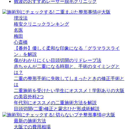
難波のおすすめレーザー脱毛クリニック
埋没法
格安クリニックランキング
名医
梅田
心斎橋
【番外】優しく柔和な印象になる「グラマラスライ
ン」を解説
傷がわかりにくい目頭切開のリドレープ法
赤ちゃんが二重になる時期と、手術のタイミングと
は？
二重の整形手術に失敗してしまったときの修正手術と
は
二重施術を受けたい学生にオススメ！学割ありの大阪
の美容外科2つ
年代別にオススメの二重施術方法を解説
目頭切開(二重)修正と蒙古ひだ形成術解説
最新の施術方法
大阪での費用相場