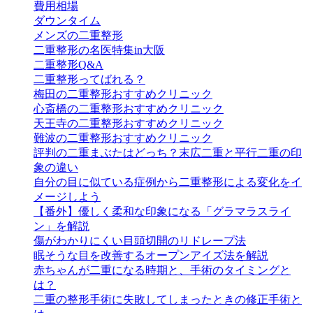
費用相場
ダウンタイム
メンズの二重整形
二重整形の名医特集in大阪
二重整形Q&A
二重整形ってばれる？
梅田の二重整形おすすめクリニック
心斎橋の二重整形おすすめクリニック
天王寺の二重整形おすすめクリニック
難波の二重整形おすすめクリニック
評判の二重まぶたはどっち？末広二重と平行二重の印
象の違い
自分の目に似ている症例から二重整形による変化をイ
メージしよう
【番外】優しく柔和な印象になる「グラマラスライ
ン」を解説
傷がわかりにくい目頭切開のリドレープ法
眠そうな目を改善するオープンアイズ法を解説
赤ちゃんが二重になる時期と、手術のタイミングと
は？
二重の整形手術に失敗してしまったときの修正手術と