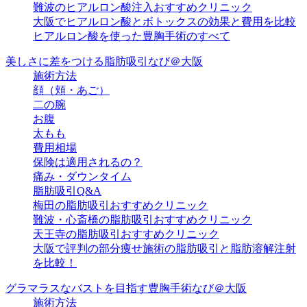
難波のヒアルロン酸注入おすすめクリニック
大阪でヒアルロン酸とボトックスの効果と費用を比較
ヒアルロン酸を使った豊胸手術のすべて
美しさに差をつける脂肪吸引なび＠大阪
施術方法
顔（頬・あご）
二の腕
お腹
太もも
費用相場
保険は適用されるの？
痛み・ダウンタイム
脂肪吸引Q&A
梅田の脂肪吸引おすすめクリニック
難波・心斎橋の脂肪吸引おすすめクリニック
天王寺の脂肪吸引おすすめクリニック
大阪で評判の部分痩せ施術の脂肪吸引と脂肪溶解注射
を比較！
グラマラスなバストを目指す豊胸手術なび＠大阪
施術方法