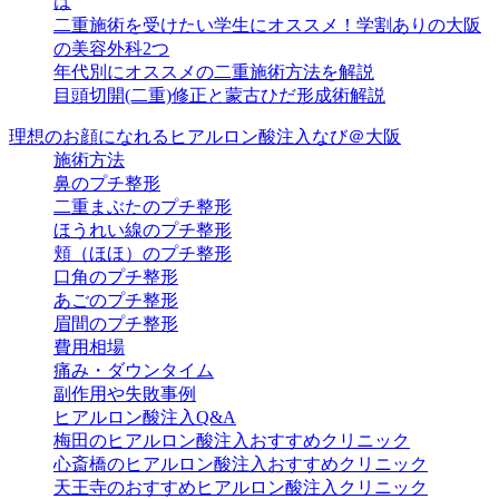
は
二重施術を受けたい学生にオススメ！学割ありの大阪
の美容外科2つ
年代別にオススメの二重施術方法を解説
目頭切開(二重)修正と蒙古ひだ形成術解説
理想のお顔になれるヒアルロン酸注入なび＠大阪
施術方法
鼻のプチ整形
二重まぶたのプチ整形
ほうれい線のプチ整形
頬（ほほ）のプチ整形
口角のプチ整形
あごのプチ整形
眉間のプチ整形
費用相場
痛み・ダウンタイム
副作用や失敗事例
ヒアルロン酸注入Q&A
梅田のヒアルロン酸注入おすすめクリニック
心斎橋のヒアルロン酸注入おすすめクリニック
天王寺のおすすめヒアルロン酸注入クリニック