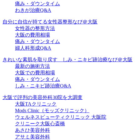
痛み・ダウンタイム
わきが治療Q&A
自分に自信が持てる女性器整形なび＠大阪
女性器の整形方法
大阪の費用相場
痛み・ダウンタイム
婦人科形成Q&A
きれいな素肌を取り戻す しみ・ニキビ跡治療なび＠大阪
最新の施術方法
大阪での費用相場
痛み・ダウンタイム
しみ・ニキビ跡治療O&A
大阪で評判の美容外科30院を大調査
大阪TAクリニック
Mods Clinic（モッズクリニック）
ウェルネスビューティクリニック 大阪院
クリニーク大阪心斎橋
あさひ美容外科
アサミ美容外科