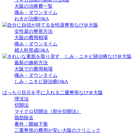
大阪の治療費一覧
痛み・ダウンタイム
わきが治療Q&A
女性器の整形方法
大阪の費用相場
痛み・ダウンタイム
婦人科形成Q&A
最新の施術方法
大阪での費用相場
痛み・ダウンタイム
しみ・ニキビ跡治療Q&A
ぱっちり目元を手に入れる二重整形なび＠大阪
埋没法
切開法
マイクロ切開法（部分切開法）
脂肪除去
番外：眼瞼下垂
二重整形の費用が安い大阪のクリニック